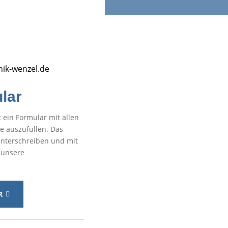
ik-wenzel.de
lar
t ein Formular mit allen
e auszufüllen. Das
unterschreiben und mit
 unsere
R